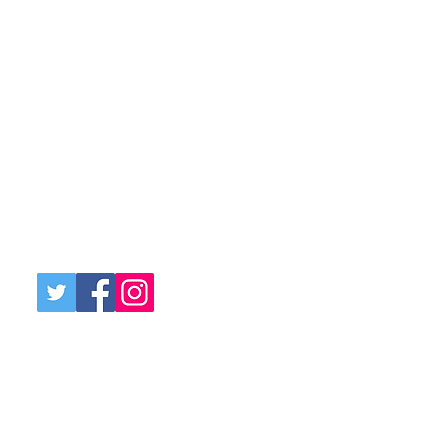
Our products are not resold, repackaged, or
rebranded from third parties. Each item you
receive is a genuine Épicé product, crafted
with authenticity and delivered directly from
our facilities.
Whether in the United States or worldwide –
we invite you to explore our collection and
experience the purity and performance of
real skincare innovation.
Sociale