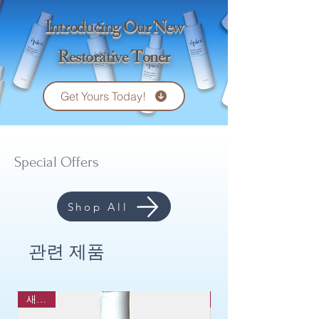
Introducing Our New
Restorative Toner
Get Yours Today!
Special Offers
Shop All
관련 제품
새로운