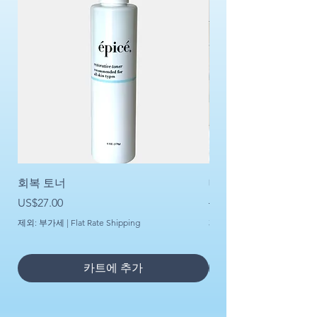
회복 토너
데일리 리쥬비네이션
가격
일반가
할인가
US$27.00
US$150.00
제외: 부가세
|
Flat Rate Shipping
제외: 부가세
카트에 추가