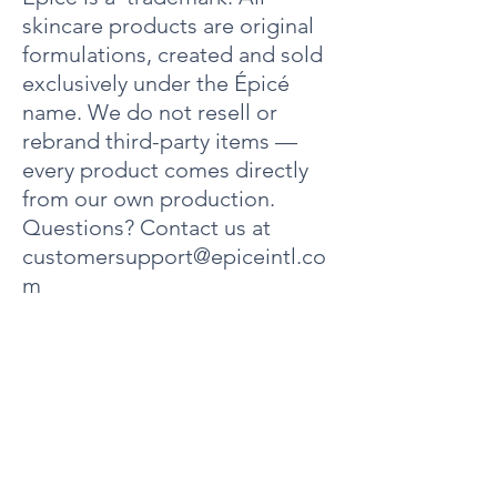
스, PEG 13 카복실레이트, 글리세릴스테아레이
skincare products are original
트, PEG 100 스테아레이트, 호호바에스터, 포도씨
오일, 수소화폴리데센, 세틸알코올, 페녹시에탄
formulations, created and sold
올, 라놀린알코올, 부티로스페르뭄 파르키(시어버
exclusively under the Épicé
터), 디메치콘, 카프릴릴글라이콜, 카보머, 염화나
트륨, BHT, 헥실렌글라이콜, 향료, 부틸렌글라이
name. We do not resell or
콜, 후물루스 루풀루스(홉) 추출물, 에퀴세툼 아르
rebrand third-party items —
벤스(말꼬리풀) 추출물, 피누스 실베스트리스(소
every product comes directly
나무) 추출물, 시트러스 메디카 리모눔(레몬) 추출
물, 로즈마리누스 오피시날리스(로즈마리 추출
from our own production.
물), 벤질알코올, 수산화나트륨.
Questions? Contact us at
customersupport@epiceintl.co
m
에 대한
4000 다우 로드
10단원
멜버른, 플로리다 32934
전화:
321-320-6063
이메일:
customersupport@epiceintl.com
고객 서비스 시간: