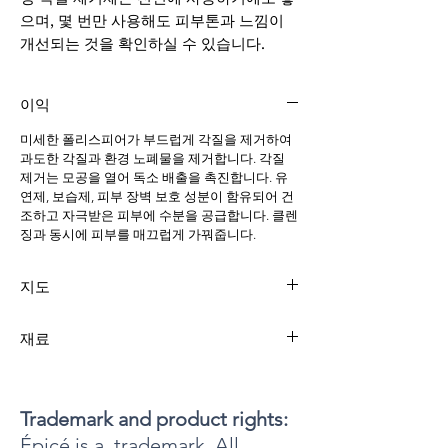
으며, 몇 번만 사용해도 피부톤과 느낌이
개선되는 것을 확인하실 수 있습니다.
이익
미세한 폴리스피어가 부드럽게 각질을 제거하여
과도한 각질과 환경 노폐물을 제거합니다. 각질
제거는 모공을 열어 독소 배출을 촉진합니다. 유
연제, 보습제, 피부 장벽 보호 성분이 함유되어 건
조하고 자극받은 피부에 수분을 공급합니다. 클렌
징과 동시에 피부를 매끄럽게 가꿔줍니다.
지도
미지근한 물로 피부를 적셔주세요. 단독으로 사용
재료
하거나 하이드레이팅 페이셜 클렌저와 함께 사용
하세요. 눈가의 민감한 부위를 피해 손가락 끝으
정제수, PEG-80 소르비탄라우레이트, 폴리에틸
로 작고 원을 그리듯 문지르세요. 몇 분간 그대로
렌, 글리세린, 코카미도프로필베타인, 소듐라우레
두었다가 깨끗이 헹궈내세요. 일주일에 한두 번
스설페이트, 제메아프로판디올, 디소듐코코암포
Trademark and product rights:
사용하세요.
디아세테이트, PEG 150 디스테아레이트, 유화왁
Épicé is a trademark. All