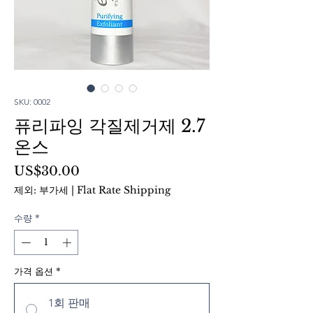
SKU: 0002
퓨리파잉 각질제거제 2.7
온스
가
US$30.00
격
제외: 부가세
|
Flat Rate Shipping
수량
*
가격 옵션
*
1회 판매