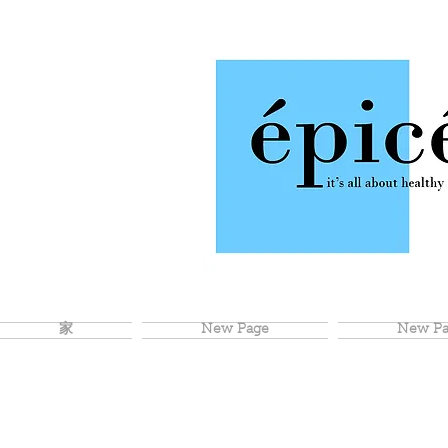
家
New Page
New Pa