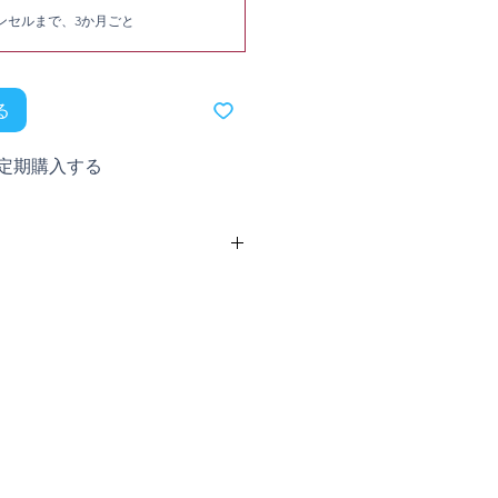
ンセルまで、3か月ごと
る
定期購入する
ぬるま湯で顔を洗います。クレンザー
にマッサージし、汚れやメイクの残り
ぎ、清潔なタオルで軽くたたいて乾か
お手入れには、週に2回、ピュリファ
アントと併用してください。これによ
、環境からの余分な汚れを取り除き、
。朝晩ご使用ください。目に入らない
使い方：ぬるま湯で肌を濡らします。
レーティング フェイシャル クレンザ
。目の周りの敏感な部分を避け、指先