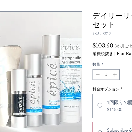
デイリーリ
セット
SKU： 0013
価
$103.50
3か月ご
格
消費税抜き
|
Flat R
数量
*
料金オプション
*
1回限りの
$115.00
Subscribe 