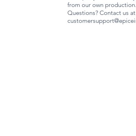
from our own production
Questions? Contact us at
customersupport@epicei
について
4000 ダウロード
ユニット10
メルボルン、フロリダ州 32934
電話番号: 321-320-6063
メールアドレス:
customersupport@epiceintl.com
カスタマーサービス時間:
月曜日～金曜日 午前9時～午後4時
-土曜日・日曜日は休業