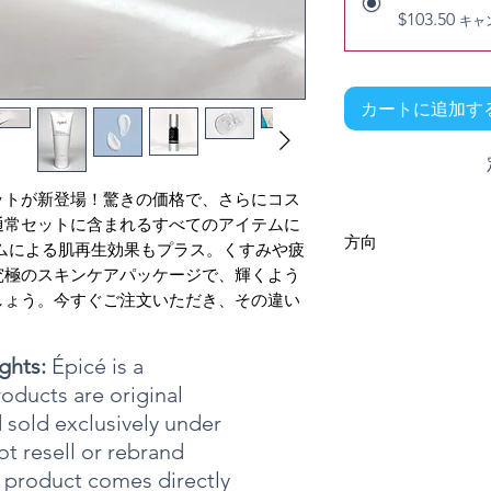
$103.50
キャ
カートに追加す
ットが新登場！驚きの価格で、さらにコス
通常セットに含まれるすべてのアイテムに
方向
ムによる肌再生効果もプラス。くすみや疲
究極のスキンケアパッケージで、輝くよう
クレンザーの使い方：
しょう。今すぐご注文いただき、その違い
を優しく円を描くよう
を取り除きます。すす
します。より効果的な
ghts:
Épicé is a
イング エクスフォリ
り、古い角質、メイク
roducts are original
肌を滑らかに保ちます
 sold exclusively under
ようご注意ください。
エクスフォリアントの
t resell or rebrand
単独で、またはハイド
y product comes directly
ーと併用してください