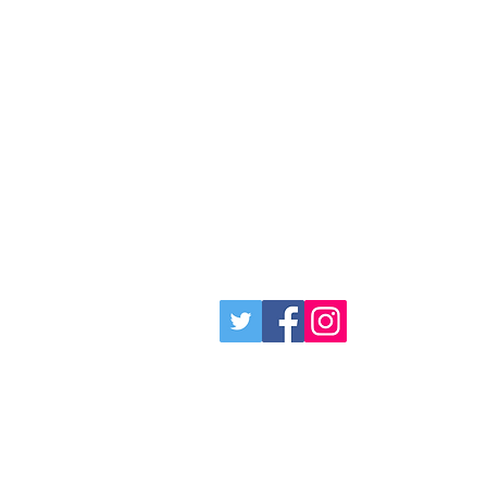
4000 Dow Road
Unidad 10
Melbourne, Florida 32934
Teléfono: 321-320-6063
Correo electrónico:
customersupport@epiceintl.com
Horario de atención al cliente:
-Lunes - Viernes 9am - 4pm
-Sábado - Domingo Cerrado
Social