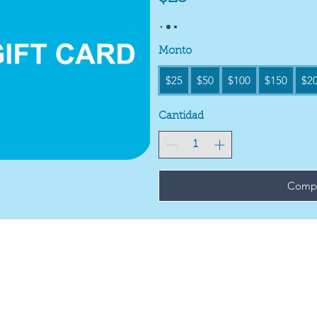
Monto
$25
$50
$100
$150
$2
Cantidad
Compr
Privacidad y
Trademark a
condiciones