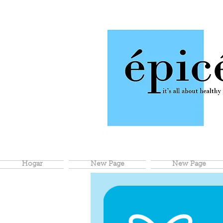
Hogar
New Page
New Page