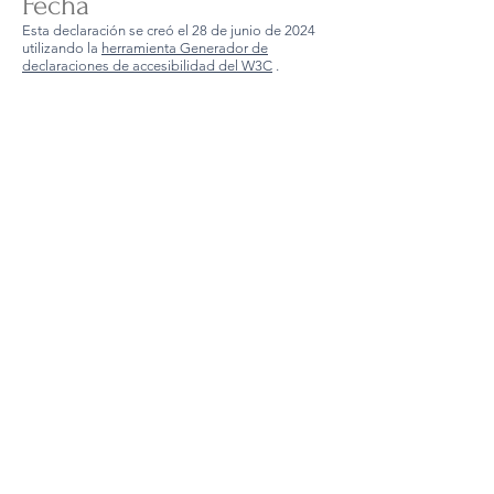
Fecha
Esta declaración se creó el 28 de junio de 2024
utilizando la
herramienta Generador de
declaraciones de accesibilidad del W3C
.
Acerca de
4000 Dow Road
Unidad 10
Melbourne, Florida 32934
Teléfono:
321-320-6063
Correo electrónico:
customersupport@epiceintl.com
Horario de atención al cliente:
-Lunes - Viernes 9am - 4pm
-Sábado - Domingo Cerrado
Privacidad y condiciones
Devoluciones y cambios
Trademark and product rights
Épicé is a trademark and represents our own