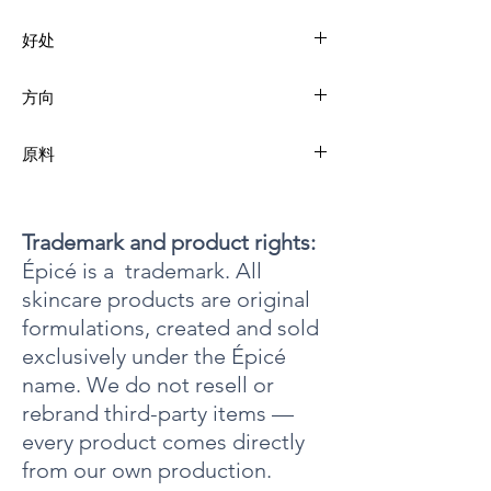
好处
微细多球温和去除角质，去除多余死皮细胞和环
方向
境残留物。去角质有助于打开毛孔，促进毒素排
出。蕴含润肤剂、保湿剂和屏障保护剂，滋润干
用温水润湿肌肤。单独使用或与保湿洁面乳一起
燥、受刺激的肌肤。清洁肌肤的同时，令肌肤更
原料
使用。用指尖以画小圈的方式涂抹，避开眼周敏
加柔滑。
感区域。停留几分钟，然后彻底冲洗干净。每周
纯净水、PEG-80 山梨坦月桂酸酯、聚乙烯、甘
使用一至两次。
油、椰油酰胺丙基甜菜碱、月桂醇聚醚硫酸酯
钠、Zemea 丙二醇、椰油两性基二乙酸二钠、
Trademark and product rights:
PEG 150 二硬脂酸酯、乳化蜡、PEG 13 羧酸酯、
Épicé is a trademark. All
硬脂酸甘油酯、PEG 100 硬脂酸酯、荷荷巴酯、
skincare products are original
葡萄籽油、氢化聚癸烯、鲸蜡醇、苯氧乙醇、羊
毛脂醇、Butyrospermum Parkii（乳木果油）、二
formulations, created and sold
甲基硅油、辛甘醇、卡波姆、氯化钠、BHT、己
exclusively under the Épicé
二醇、香精、丁二醇、啤酒花提取物、问荆提取
物、松树提取物、柑橘Limonum（柠檬）提取
name. We do not resell or
物、Rosmarinus Officinalis（迷迭香提取物）、
rebrand third-party items —
苯甲醇、氢氧化钠。
every product comes directly
from our own production.