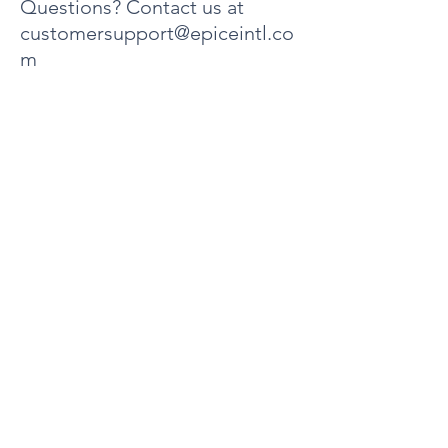
Questions? Contact us at
customersupport@epiceintl.co
m
关于
陶氏路4000号
第 10 单元
墨尔本，佛罗里达州 32934
电话：321-320-6063
电子邮件:
customersupport@epiceintl.com
客户服务时间：
-周一至周五 上午9点至下午4点
-周六 - 周日休息
隐私和条款
退货和换货
Trademark and product rights
Épicé is a trademark and represents our own
recognized skincare brand. All products are
developed, formulated, and sold exclusively
under the name Épicé. These are original