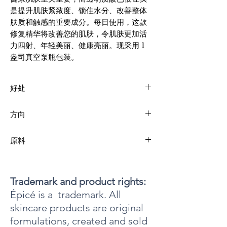
是提升肌肤紧致度、锁住水分、改善整体
肤质和触感的重要成分。每日使用，这款
修复精华将改善您的肌肤，令肌肤更加活
力四射、年轻美丽、健康亮丽。现采用 1
盎司真空泵瓶包装。
好处
瑞士苹果干细胞有助于恢复、保护和更新肌肤细
方向
胞。这款焕活、滋养、抗衰老精华液。调理成分
能够彻底滋润、调理并柔滑肌肤。瑞士苹果护肤
每天早晨洁面去角质后，按压一次Epicell
成分是有害化学物质的天然替代品。它能够促进
原料
Recovery Serum，轻轻涂抹于整个面部。为了最
肌肤健康和改善肤质，同时降低表面张力。
大程度地恢复肌肤细胞活力，请静置至完全吸
纯净水、角叉菜（卡拉胶）提取物、乙氧基二甘
收。
醇、苹果果实细胞培养提取物（瑞士苹果干细
胞）、透明质酸钠、聚山梨醇酯 20、苯氧乙醇、
Trademark and product rights:
黄原胶、甘油、茶树（绿茶）提取物、葡萄（葡
Épicé is a trademark. All
萄籽）提取物、卵磷脂、辛乙二醇、香精、己二
skincare products are original
醇。
formulations, created and sold