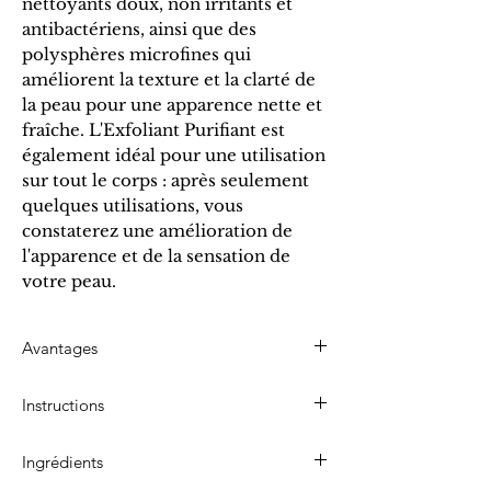
nettoyants doux, non irritants et
antibactériens, ainsi que des
polysphères microfines qui
améliorent la texture et la clarté de
la peau pour une apparence nette et
fraîche. L'Exfoliant Purifiant est
également idéal pour une utilisation
sur tout le corps : après seulement
quelques utilisations, vous
constaterez une amélioration de
l'apparence et de la sensation de
votre peau.
Avantages
Les polysphères microfines exfolient en douceur,
Instructions
éliminant l'excès de cellules mortes et les
impuretés. L'exfoliation ouvre les pores,
Humidifiez votre peau à l'eau tiède. Utilisez-la
favorisant ainsi l'élimination des toxines. Riche en
Ingrédients
seule ou avec le Nettoyant Visage Hydratant.
émollients, humectants et protecteurs, ce soin
Appliquez du bout des doigts en effectuant de
hydrate les peaux sèches et irritées. Il lisse la