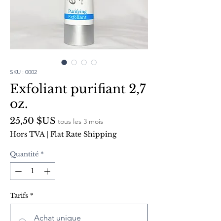
SKU : 0002
Exfoliant purifiant 2,7
oz.
Prix
25,50 $US
tous les 3 mois
Hors TVA
|
Flat Rate Shipping
Quantité
*
Tarifs
*
Achat unique